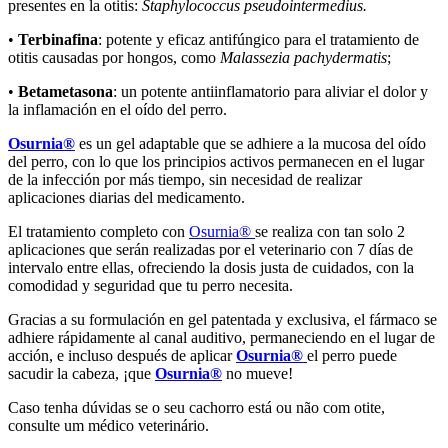
presentes en la otitis:
Staphylococcus pseudointermedius.
•
Terbinafina
: potente y eficaz antifúngico para el tratamiento de
otitis causadas por hongos, como
Malassezia pachydermatis
;
•
Betametasona
: un potente antiinflamatorio para aliviar el dolor y
la inflamación en el oído del perro.
Osurnia®
es un gel adaptable que se adhiere a la mucosa del oído
del perro, con lo que los principios activos permanecen en el lugar
de la infección por más tiempo, sin necesidad de realizar
aplicaciones diarias del medicamento.
El tratamiento completo con
Osurnia®
se realiza con tan solo 2
aplicaciones que serán realizadas por el veterinario con 7 días de
intervalo entre ellas, ofreciendo la dosis justa de cuidados, con la
comodidad y seguridad que tu perro necesita.
Gracias a su formulación en gel patentada y exclusiva, el fármaco se
adhiere rápidamente al canal auditivo, permaneciendo en el lugar de
acción, e incluso después de aplicar
Osurnia®
el perro puede
sacudir la cabeza, ¡que
Osurnia®
no mueve!
Caso tenha dúvidas se o seu cachorro está ou não com otite,
consulte um médico veterinário.