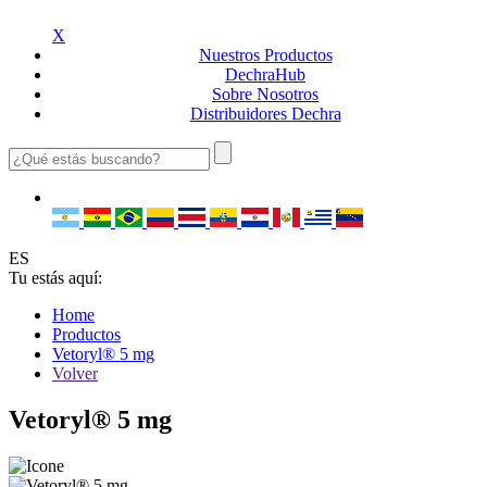
X
Nuestros
Productos
Dechra
Hub
Sobre
Nosotros
Distribuidores
Dechra
ES
Tu estás aquí:
Home
Productos
Vetoryl® 5 mg
Volver
Vetoryl® 5 mg